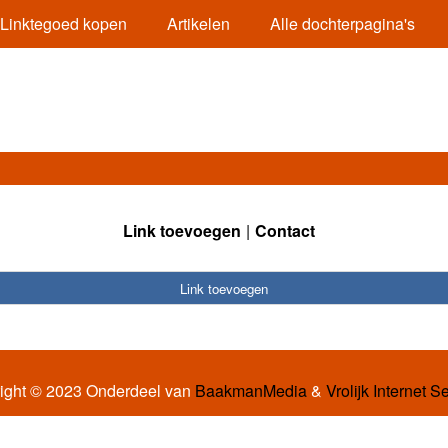
Linktegoed kopen
Artikelen
Alle dochterpagina's
Link toevoegen
Contact
Link toevoegen
ight © 2023 Onderdeel van
BaakmanMedia
&
Vrolijk Internet S